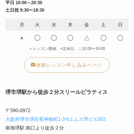
平日 10:00～20:30
土日祝 9:30〜18:30
月
火
水
木
金
土
日
×
◯
◯
◯
△
◯
◯
○ レッスン開催、×定休日、△10:00〜19:00
体験レッスン申し込みページ
堺市堺駅から徒歩２分スリールピラティス
〒590-0972
大阪府堺市堺区竜神橋町1-3-6エムズ堺ビル502
南海堺駅 南口より徒歩２分