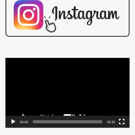
動
画
プ
レ
ー
ヤ
ー
00:00
00:32