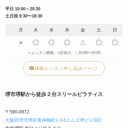
平日 10:00～20:30
土日祝 9:30〜18:30
月
火
水
木
金
土
日
×
◯
◯
◯
△
◯
◯
○ レッスン開催、×定休日、△10:00〜19:00
体験レッスン申し込みページ
堺市堺駅から徒歩２分スリールピラティス
〒590-0972
大阪府堺市堺区竜神橋町1-3-6エムズ堺ビル502