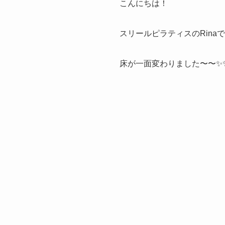
こんにちは！
スリールピラティスのRina
床が一面変わりました〜〜✨