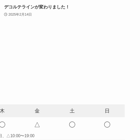
デコルテラインが変わりました！
2025年2月14日
木
金
土
日
◯
△
◯
◯
△10:00〜19:00