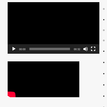
動
画
プ
レ
ー
ヤ
ー
00:00
00:32