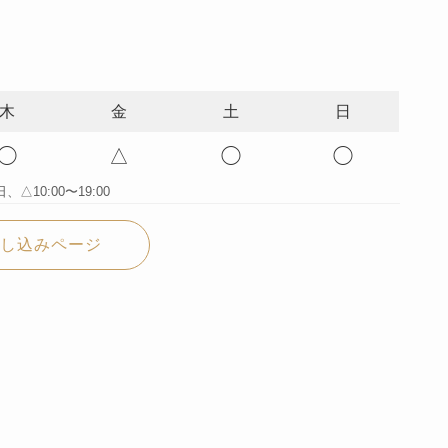
木
金
土
日
◯
△
◯
◯
△10:00〜19:00
し込みページ